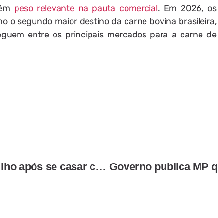
têm
peso relevante na pauta comercial
. Em 2026, os
 o segundo maior destino da carne bovina brasileira,
eguem entre os principais mercados para a carne de
Advogada perde guarda do filho após se casar com Thiago Brennand, determina Justiça de SP