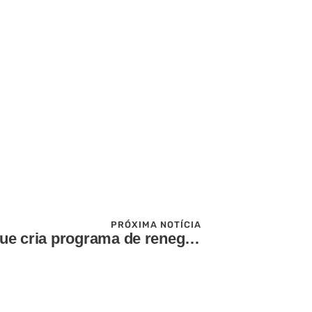
PRÓXIMA NOTÍCIA
Governo publica MP que cria programa de renegociação de dívidas rurais