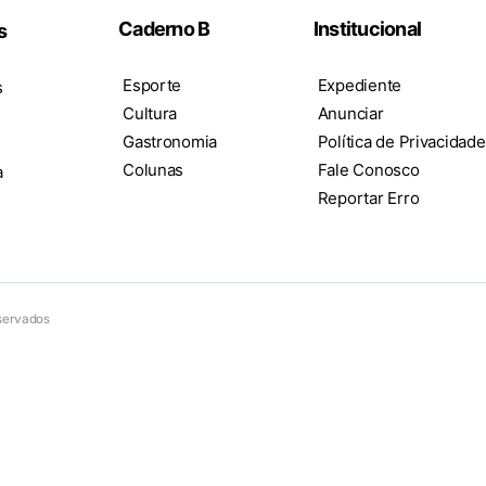
Caderno B
Institucional
s
Esporte
Expediente
s
Cultura
Anunciar
Gastronomia
Política de Privacidade
Colunas
Fale Conosco
a
Reportar Erro
eservados
ow the site is used and to support our marketing campaigns.