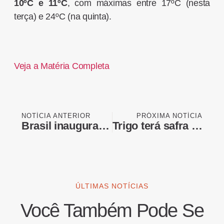
10ºC e 11ºC
, com máximas entre 17ºC (nesta
terça) e 24ºC (na quinta).
Veja a Matéria Completa
NOTÍCIA ANTERIOR
PRÓXIMA NOTÍCIA
Brasil inaugura descarbonização do transporte marítimo
Trigo terá safra menor, mais importações e risco climático no horizonte | Blogs | CNN Brasil
ÚLTIMAS NOTÍCIAS
Você Também Pode Se