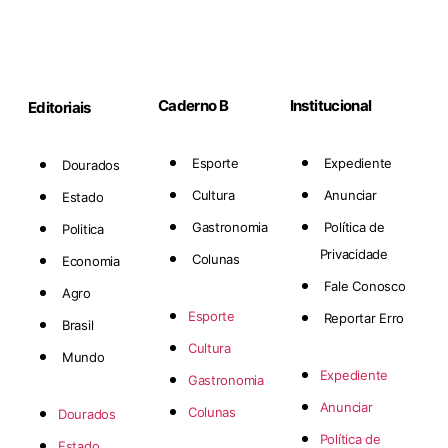
Caderno B
Institucional
Editoriais
Esporte
Expediente
Dourados
Cultura
Anunciar
Estado
Gastronomia
Política de
Politica
Privacidade
Colunas
Economia
Fale Conosco
Agro
Esporte
Reportar Erro
Brasil
Cultura
Mundo
Expediente
Gastronomia
Anunciar
Colunas
Dourados
Política de
Estado