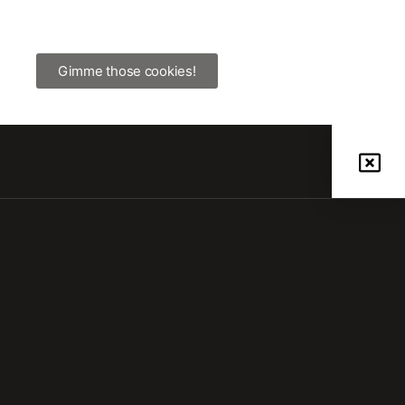
understand how the site is used and to support our
marketing campaigns.
Gimme those cookies!