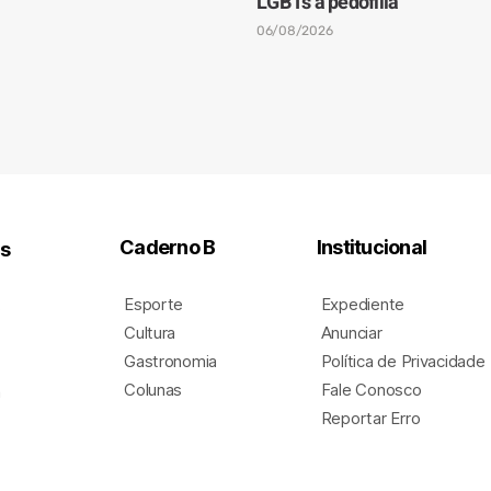
LGBTs à pedofilia
06/08/2026
Caderno B
Institucional
is
Esporte
Expediente
s
Cultura
Anunciar
Gastronomia
Política de Privacidade
Colunas
Fale Conosco
a
Reportar Erro