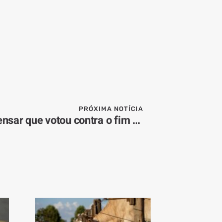
PRÓXIMA NOTÍCIA
Deputado chora após pensar que votou contra o fim da escala 6×1; assista