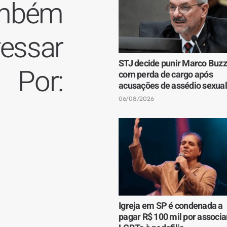
ambém
ressar
STJ decide punir Marco Buzz
Por:
com perda de cargo após
acusações de assédio sexual
06/08/2026
Igreja em SP é condenada a
pagar R$ 100 mil por associa