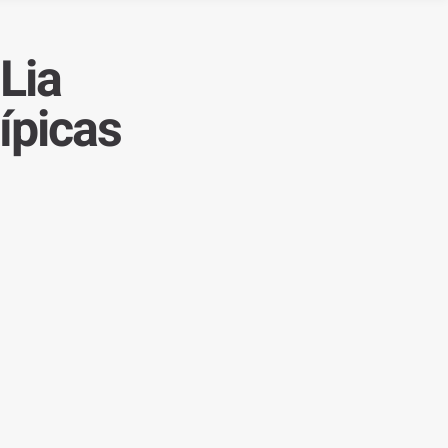
 Lia
ípicas