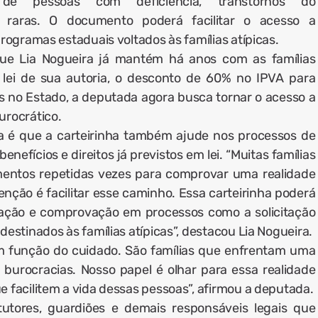
e pessoas com deficiência, transtornos do
 raras. O documento poderá facilitar o acesso a
programas estaduais voltados às famílias atípicas.
que Lia Nogueira já mantém há anos com as famílias
e lei de sua autoria, o desconto de 60% no IPVA para
is no Estado, a deputada agora busca tornar o acesso a
urocrático.
ia é que a carteirinha também ajude nos processos de
efícios e direitos já previstos em lei. “Muitas famílias
entos repetidas vezes para comprovar uma realidade
tenção é facilitar esse caminho. Essa carteirinha poderá
icação e comprovação em processos como a solicitação
destinados às famílias atípicas”, destacou Lia Nogueira.
 função do cuidado. São famílias que enfrentam uma
e burocracias. Nosso papel é olhar para essa realidade
e facilitem a vida dessas pessoas”, afirmou a deputada.
utores, guardiões e demais responsáveis legais que