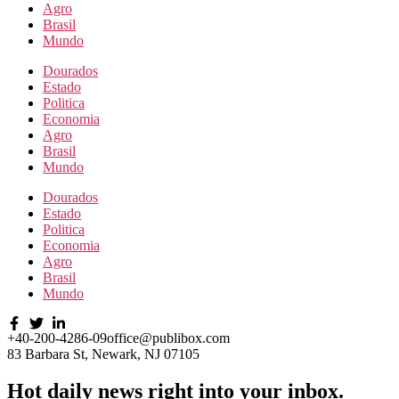
Agro
Brasil
Mundo
Dourados
Estado
Politica
Economia
Agro
Brasil
Mundo
Dourados
Estado
Politica
Economia
Agro
Brasil
Mundo
+40-200-4286-09
office@publibox.com
83 Barbara St, Newark, NJ 07105
Hot daily news right into your inbox.