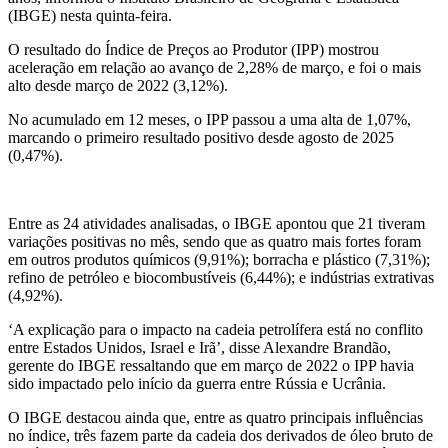
(IBGE) nesta quinta-feira.
O resultado do Índice de Preços ao Produtor (IPP) mostrou
aceleração em relação ao avanço de 2,28% ⁠de ‌março, e foi o mais
alto desde ⁠março de 2022 (3,12%).
No acumulado em 12 meses, o IPP passou a uma alta de 1,07%,
marcando o primeiro resultado positivo desde agosto de 2025
(0,47%).
Entre as 24 ​atividades analisadas, o IBGE apontou que 21 tiveram
variações positivas no mês, sendo ​que as quatro mais fortes foram
em outros produtos químicos (9,91%); borracha e plástico (7,31%);
refino de petróleo e biocombustíveis (6,44%); e indústrias extrativas
(4,92%).
‘A explicação para o impacto na ‌cadeia petrolífera está no conflito ​
entre Estados Unidos, Israel e Irã’, disse Alexandre Brandão,
gerente do IBGE ressaltando que em março de ⁠2022 o ​IPP havia ​
sido impactado pelo início da guerra entre Rússia e Ucrânia.
O ⁠IBGE destacou ainda que, ​entre as quatro principais influências
no índice, três fazem parte da cadeia dos derivados de ​óleo bruto de