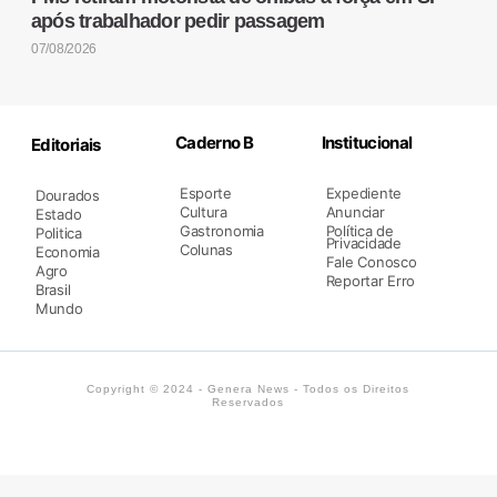
após trabalhador pedir passagem
07/08/2026
Caderno B
Institucional
Editoriais
Esporte
Expediente
Dourados
Cultura
Anunciar
Estado
Gastronomia
Política de
Politica
Privacidade
Colunas
Economia
Fale Conosco
Agro
Reportar Erro
Brasil
Mundo
Copyright © 2024 - Genera News - Todos os Direitos
Reservados