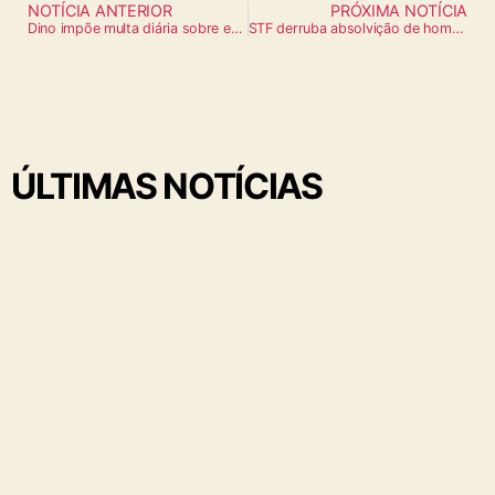
NOTÍCIA ANTERIOR
PRÓXIMA NOTÍCIA
Dino impõe multa diária sobre emendas Pix sem prestação de contas
STF derruba absolvição de homem acusado de racismo ao recusar café
ÚLTIMAS NOTÍCIAS