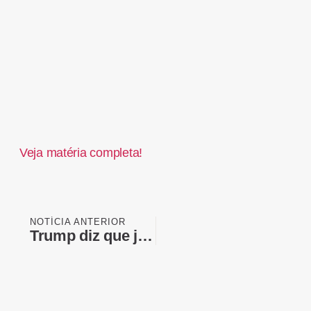
Veja matéria completa!
NOTÍCIA ANTERIOR
Trump diz que juro na Suíça é baixo porque é subsidiado por superávit com os EUA