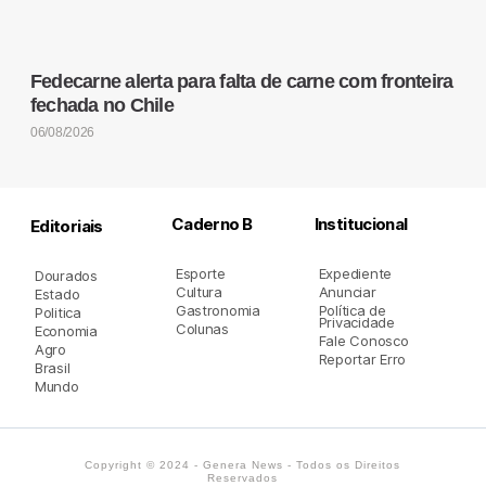
Fedecarne alerta para falta de carne com fronteira
fechada no Chile
06/08/2026
Caderno B
Institucional
Editoriais
Esporte
Expediente
Dourados
Cultura
Anunciar
Estado
Gastronomia
Política de
Politica
Privacidade
Colunas
Economia
Fale Conosco
Agro
Reportar Erro
Brasil
Mundo
Copyright © 2024 - Genera News - Todos os Direitos
Reservados