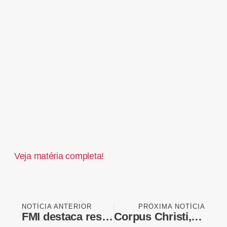
Veja matéria completa!
NOTÍCIA ANTERIOR
PRÓXIMA NOTÍCIA
FMI destaca resiliência da economia brasileira e projeta PIB de 2,5%
Corpus Christi, Parada LGBT+ e Marcha para Jesus na semana: turismo de SP agradece