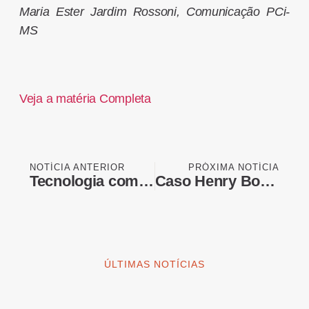
Maria Ester Jardim Rossoni, Comunicação PCi-
MS
Veja a matéria Completa
NOTÍCIA ANTERIOR
PRÓXIMA NOTÍCIA
Tecnologia com inclusão: Governo de MS lança IA nas escolas e endereçamento digital para áreas rurais
Caso Henry Borel: entenda o perdão judicial concedido à Monique Medeiros
ÚLTIMAS NOTÍCIAS