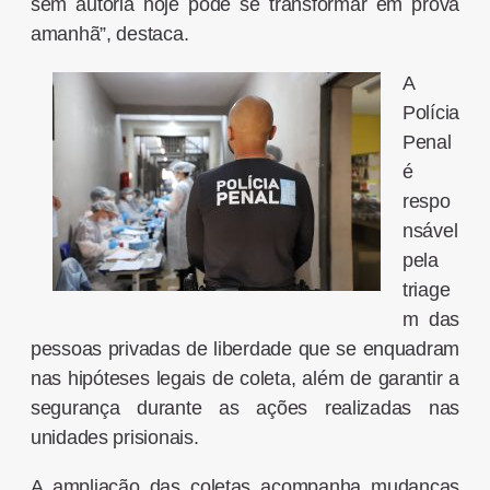
sem autoria hoje pode se transformar em prova
amanhã”, destaca.
A
Polícia
Penal
é
respo
nsável
pela
triage
m das
pessoas privadas de liberdade que se enquadram
nas hipóteses legais de coleta, além de garantir a
segurança durante as ações realizadas nas
unidades prisionais.
A ampliação das coletas acompanha mudanças