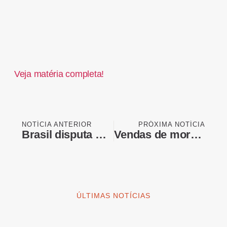
Veja matéria completa!
NOTÍCIA ANTERIOR
PRÓXIMA NOTÍCIA
Brasil disputa mercado espacial e prevê lançamento de foguete ainda este ano
Vendas de moradias usadas nos EUA caem inesperadamente em junho
ÚLTIMAS NOTÍCIAS