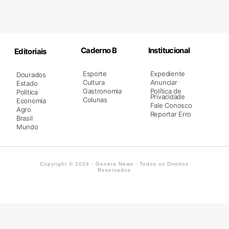
Caderno B
Institucional
Editoriais
Esporte
Expediente
Dourados
Cultura
Anunciar
Estado
Gastronomia
Política de
Politica
Privacidade
Colunas
Economia
Fale Conosco
Agro
Reportar Erro
Brasil
Mundo
Copyright © 2024 - Genera News - Todos os Direitos
Reservados