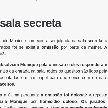
sala secreta
uando Monique começou a ser julgada na
sala secreta
, a
urados foi se
existiu omissão
por parte da mulher.
A
4×3.
absolviam Monique pela omissão e eles responderam
ntes da entrada na sala, todos os quesitos são lidos pela
presentados em um papel para que concordem ou não.
aceitos.
ta a última pergunta:
a omissão foi dolosa?
A reposta
aria Monique
por
homicídio doloso
.
Os jurados
3
. Então, nesse momento,
Monique estaria condenada