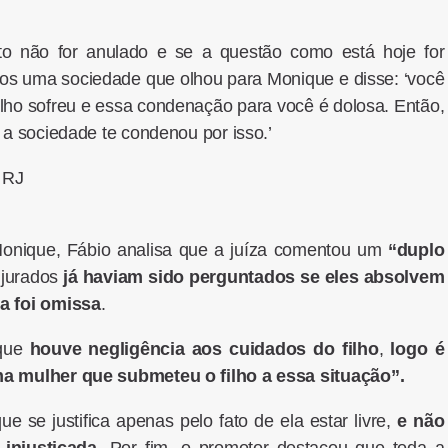
to não for anulado e se a questão como está hoje for
os uma sociedade que olhou para Monique e disse: ‘você
filho sofreu e essa condenação para você é dolosa. Então,
e a sociedade te condenou por isso.’
o RJ
 Monique, Fábio analisa que a juíza comentou um
“duplo
 jurados
já haviam sido perguntados se eles absolvem
a foi omissa
.
ique
houve negligência aos cuidados do filho
,
logo é
a mulher que submeteu o filho a essa situação”.
 se justifica apenas pelo fato de ela estar livre,
e não
 injustiçada
. Por fim, o promotor destacou que toda a