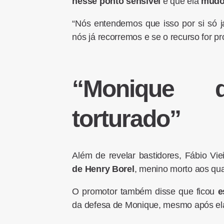
nesse ponto sensível
e que ela
mudou
“Nós entendemos que isso por si só j
nós já recorremos e se o recurso for p
“Monique d
torturado”
Além de revelar bastidores, Fábio Vie
de
Henry Borel
, menino morto aos qu
O promotor também disse que ficou
e
da defesa de Monique, mesmo após ela