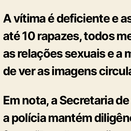
A vítima é
deficiente
e a
até 10 rapazes
, todos m
as relações sexuais e a
de ver as imagens circul
Em nota, a Secretaria d
a polícia mantém diligê