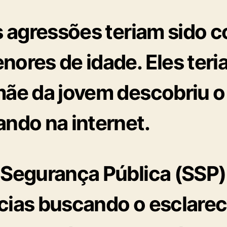
s agressões teriam sido 
enores de idade. Eles ter
 mãe da jovem descobriu o
ando na internet.
e Segurança Pública (SSP)
ncias buscando o esclare