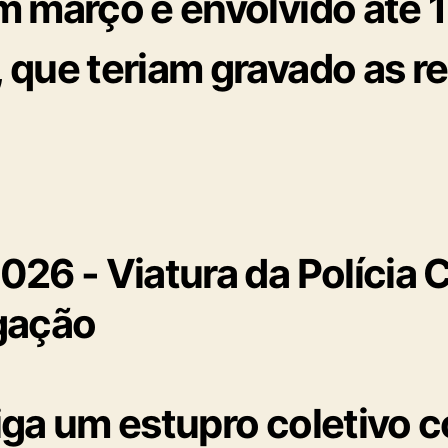
m março e envolvido até 1
 que teriam gravado as r
stiga um estupro coletivo 