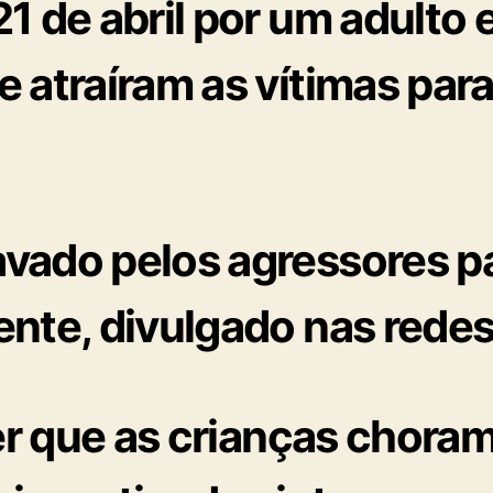
1 de abril por
um adulto e
ue atraíram as vítimas par
vado pelos agressores pa
nte, divulgado nas redes
ver que as crianças chora