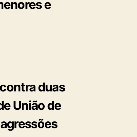
 menores e
 contra duas
de União de
s agressões