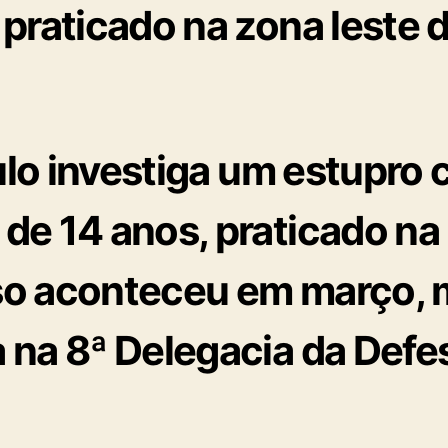
praticado na zona leste d
aulo investiga um
estupro c
 de 14 anos
, praticado na
aso aconteceu em março, 
 na 8ª Delegacia da Defe