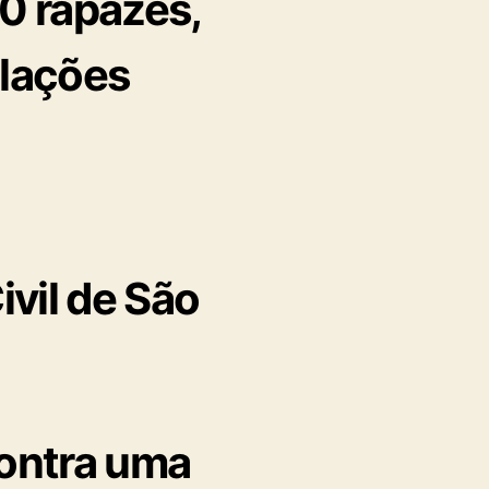
0 rapazes,
elações
contra uma