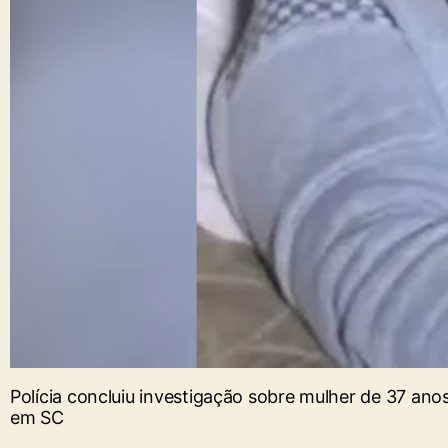
Polícia concluiu investigação sobre mulher de 37 ano
em SC