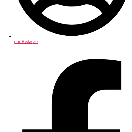
por
Redação