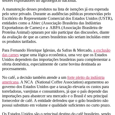
setores exportadores do agronegócio nacional.
A manutenção desses produtos na lista de isenções já era esperada
pelo setor privado. Durante as audiências públicas promovidas pelo
Escritório do Representante Comercial dos Estados Unidos (USTR),
entidades como a Abiec (Associação Brasileira das Indústrias
Exportadoras de Carnes) e a ABPA (Associação Brasileira de
Proteína Animal) optaram por não participar das discussões, diante
da avaliação de que as carnes brasileiras não seriam incluídas entre
os produtos tarifados.
Para Fernando Henrique Iglesias, da Safras & Mercado,
a exclusão
das carnes
segue uma lógica econômica, uma vez que os Estados
Unidos dependem das importações brasileiras para complementar a
oferta doméstica, especialmente de carne bovina destinada ao
processamento.
No café, a decisão também atende a um
forte pleito da indústria
americana
. A NCA (National Coffee Association) argumentou ao
governo dos Estados Unidos que a taxação elevaria os custos para
torrefadoras, varejistas e consumidores, já que o país depende das
importações para abastecer seu mercado e o Brasil é seu principal
fornecedor de café. A entidade defendeu que o grão brasileiro não
possui substituto em volume e qualidade suficientes no curto prazo.
Os Estados Unidos são o principal destino do café brasileiro, sendo