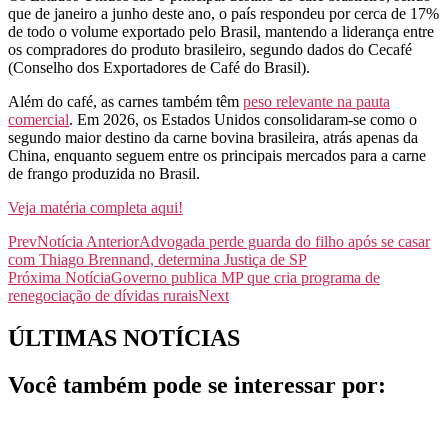
que de janeiro a junho deste ano, o país respondeu por cerca de 17%
de todo o volume exportado pelo Brasil, mantendo a liderança entre
os compradores do produto brasileiro, segundo dados do Cecafé
(Conselho dos Exportadores de Café do Brasil).
Além do café, as carnes também têm
peso relevante na pauta
comercial
. Em 2026, os Estados Unidos consolidaram-se como o
segundo maior destino da carne bovina brasileira, atrás apenas da
China, enquanto seguem entre os principais mercados para a carne
de frango produzida no Brasil.
Veja matéria completa aqui!
Prev
Notícia Anterior
Advogada perde guarda do filho após se casar
com Thiago Brennand, determina Justiça de SP
Próxima Notícia
Governo publica MP que cria programa de
renegociação de dívidas rurais
Next
ÚLTIMAS NOTÍCIAS
Você também pode se interessar por: