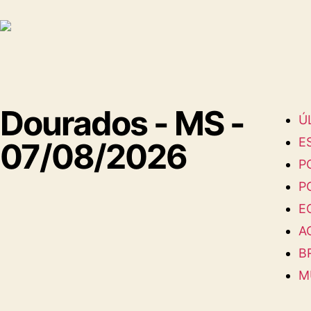
Dourados - MS -
Ú
E
07/08/2026
P
P
E
A
B
M