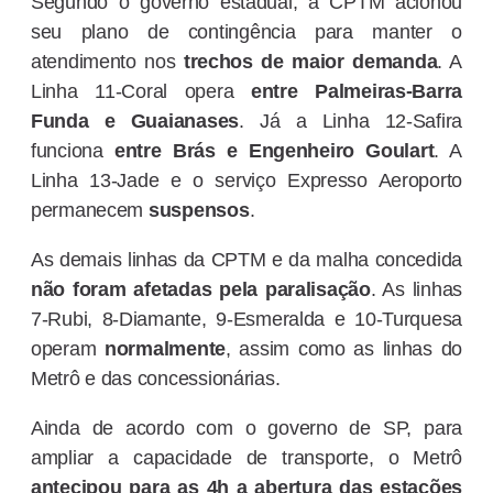
Segundo o governo estadual, a CPTM acionou
seu plano de contingência para manter o
atendimento nos
trechos de maior demanda
. A
Linha 11-Coral opera
entre Palmeiras-Barra
Funda e Guaianases
. Já a Linha 12-Safira
funciona
entre Brás e Engenheiro Goulart
. A
Linha 13-Jade e o serviço Expresso Aeroporto
permanecem
suspensos
.
As demais linhas da CPTM e da malha concedida
não foram afetadas pela paralisação
. As linhas
7-Rubi, 8-Diamante, 9-Esmeralda e 10-Turquesa
operam
normalmente
, assim como as linhas do
Metrô e das concessionárias.
Ainda de acordo com o governo de SP, para
ampliar a capacidade de transporte, o Metrô
antecipou para as 4h a abertura das estações