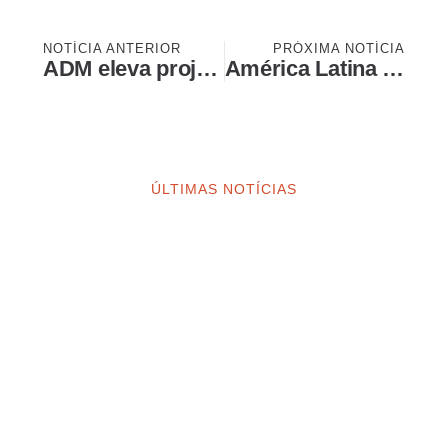
NOTÍCIA ANTERIOR
PRÓXIMA NOTÍCIA
ADM eleva projeção para 2026 após alta de 75% no lucro operacional
América Latina impulsiona resultado do segmento agro da Bayer no trimestre
ÚLTIMAS NOTÍCIAS