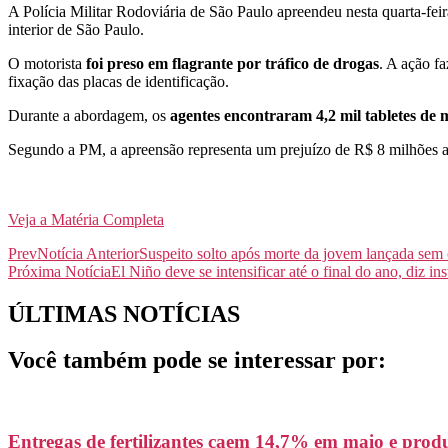
A Polícia Militar Rodoviária de São Paulo apreendeu nesta quarta-fei
interior de São Paulo.
O motorista
foi preso em flagrante por tráfico de drogas
. A ação f
fixação das placas de identificação.
Durante a abordagem, os
agentes encontraram 4,2 mil tabletes d
Segundo a PM, a apreensão representa um prejuízo de R$ 8 milhões 
Veja a Matéria Completa
Prev
Notícia Anterior
Suspeito solto após morte da jovem lançada sem c
Próxima Notícia
El Niño deve se intensificar até o final do ano, diz ins
ÚLTIMAS NOTÍCIAS
Você também pode se interessar por:
Entregas de fertilizantes caem 14,7% em maio e pro