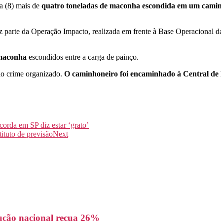
ra (8) mais de
quatro toneladas de maconha escondida em um cami
az parte da Operação Impacto, realizada em frente à Base Operacional d
e maconha
escondidos entre a carga de painço.
ao crime organizado.
O caminhoneiro foi encaminhado à Central de P
orda em SP diz estar ‘grato’
tituto de previsão
Next
dução nacional recua 26%