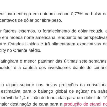
car para entrega em outubro recuou 0,77% na bolsa d
entavos de dólar por libra-peso.
 fatores externos. O fortalecimento do dólar reduziu 
o em moeda norte-americana, enquanto as perspectiva
ntre Estados Unidos e Irã alimentaram expectativas d
ity no Oriente Médio.
atingiram o menor patamar das últimas sete semanas
ndedor e a cautela dos investidores diante do cenári
ou algum suporte nas novas projeções da consultori
estimativa para o balanço global de açúcar na safr
erávit de 1,4 milhão de toneladas para um déficit de 1
 maior destinação de cana para a
produção de etanol n