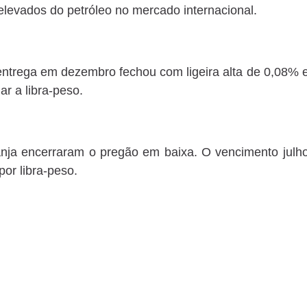
 elevados do petróleo no mercado internacional.
 entrega em
dezembro
fechou
com
ligeira
alta
de
0,08
% 
ar a libra-peso.
ranja encerraram o pregão em baixa. O vencimento julh
or libra-peso.