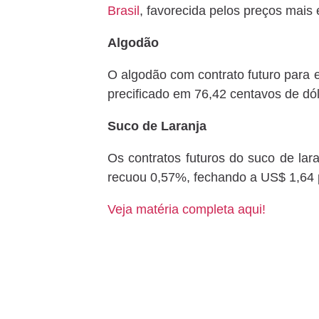
Brasil
, favorecida pelos preços mais
Algodão
O algodão com
contrat
o fu
turo para
precif
icado em
7
6,42
centavos de dól
Suco de Laranja
Os contratos futuros do suco de la
recuou 0,57%, fechando a US$ 1,64 p
Veja matéria completa aqui!