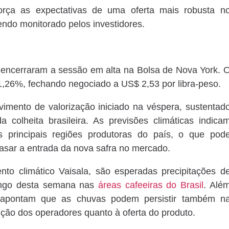
rça as expectativas de uma oferta mais robusta n
endo monitorado pelos investidores.
a encerraram a sessão em alta na Bolsa de Nova York. 
,26%, fechando negociado a US$ 2,53 por libra-peso.
mento de valorização iniciado na véspera, sustentad
colheita brasileira. As previsões climáticas indica
 principais regiões produtoras do país, o que pod
trasar a entrada da nova safra no mercado.
o climático Vaisala, são esperadas precipitações d
longo desta semana nas
áreas cafeeiras do Brasil
. Alé
s apontam que as chuvas podem persistir também n
ão dos operadores quanto à oferta do produto.